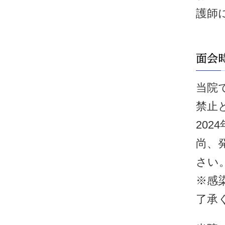
護師
当院
禁止
202
尚、
さい
※感
了承