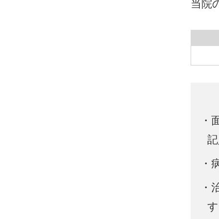
当院
・
記
・
・
す