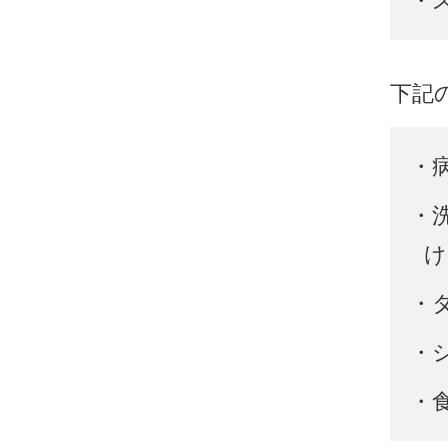
・
下記
・
・
け
・
・
・