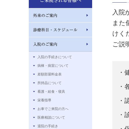
入院
また
けく
ご説
入院の手続きについて
病棟・病室について
・
差額部屋料金表
所持品について
・
看護・給食・寝具
・
栄養指導
お車でご来院の方へ
・
医療相談について
退院の手続き
・