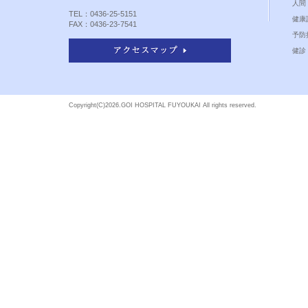
人間
TEL：0436-25-5151
健康
FAX：0436-23-7541
予防
健診 
Copyright(C)
2026.GOI HOSPITAL FUYOUKAI All rights reserved.